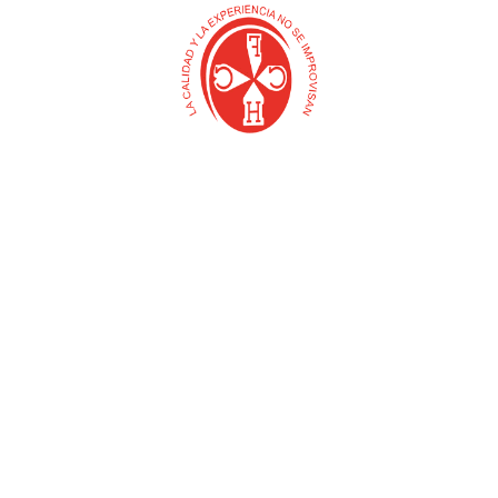
CINTA ENMASCARAR
CINTA ENMASCARAR 3M
(ABRACOL)
FERRETERA X 20 MT
$
0
$
0
Añadir al carrito
Añadir al carrito