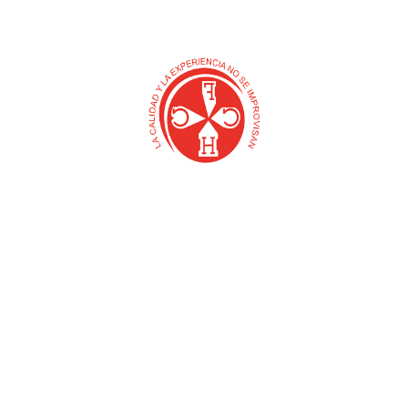
AZADON CAFETERO
AZADON FORJADO GAMBIA
FORJADO REF 3753
REF 4230 (HERRAGRO)
CAFETERO (HERRAGRO)
$
0
$
0
Añadir al carrito