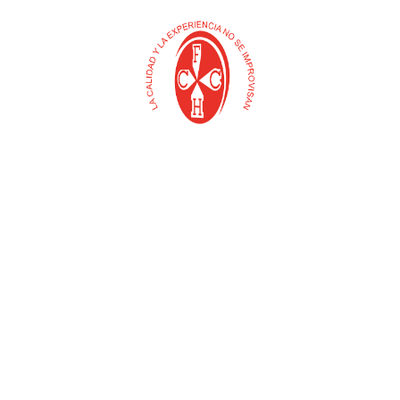
1
MALLA DIAMANTE 7X7 1
MALLA GALLINA 2 1/2″ X
X 30 MT
1.60 (COLMALLAS)
$
0
$
0
Añadir al carrito
Añadir al carrito