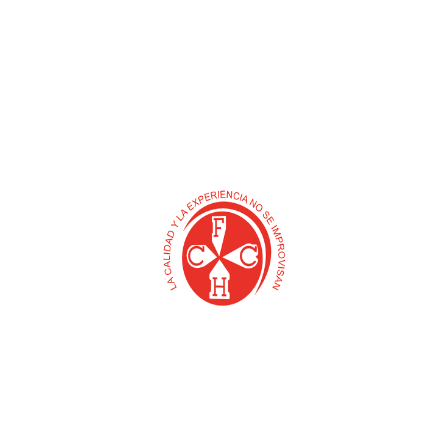
S
u
c
Enlaces directos