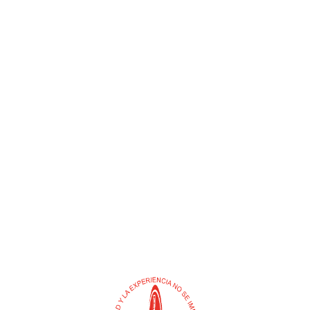
GUANTE NITRILO
GUANTE NITRILO
REFORZADO ALTA CALIDAD
REFORZADO ALTA CALIDAD
ROJO TALLA 8» M
ROJO TALLA 9» L
(CONDOR)
(CONDOR)
Leer más
Leer más