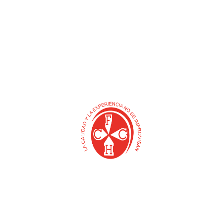
S
u
c
Enlaces directos