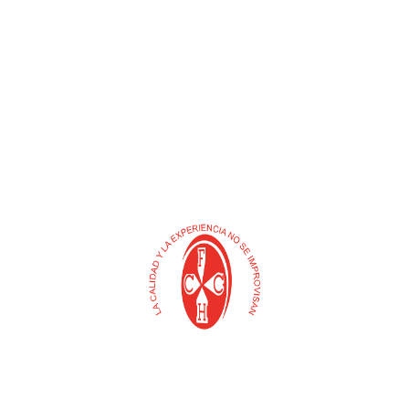
a manual.
ón.