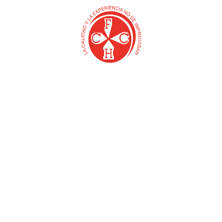
ALAMBRE DESNUDO
ACOPLE MACHO
REDUCCION ALUMINIO
$
0
$
0
Añadir al carrito
Añadir al carrito