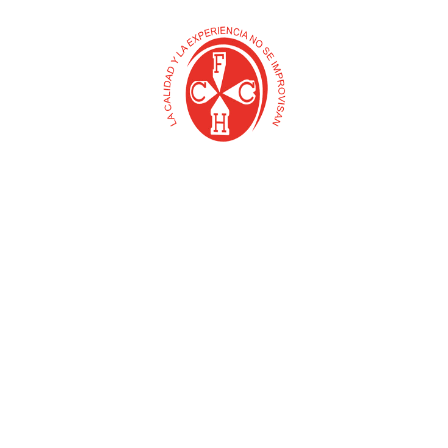
BENJAMIN CADENA E27
BOMBILLO LED NEVERA-
BEIGUE TITANIUM
PERFUME 3W E14 6500K
URY)
(MERCURY)
(MERCURY)
$
0
$
0
Añadir al carrito
Añadir al carrito