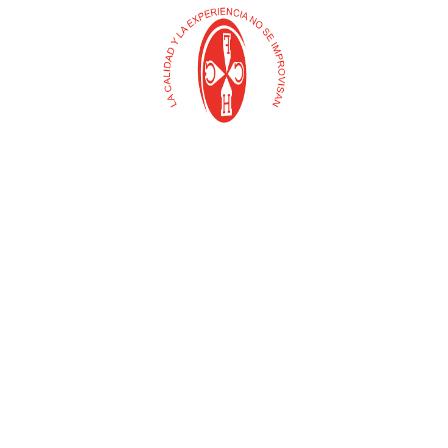
$
0
Añadir al carrito
GUANTE AZUL (PAR)
GAFAS DE PROTECCION
(UYUSTOOLS)
LENTE CLARO DEPORTIVO
MGP01 (MERCURY)
$
0