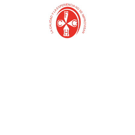
CANCAMO ESCUADRA
BOLSA PUNTILLA PARA
DORADO
TEJA X 18 UND
$
0
$
0
Añadir al carrito
Añadir al carrito