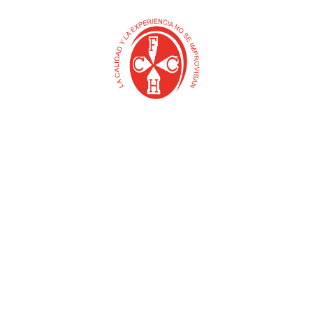
CINTA ENMASCARAR
CINTA ENMASCARAR 3M
(ABRACOL)
FERRETERA X 20 MT
$
0
$
0
Añadir al carrito
Añadir al carrito