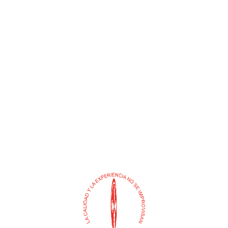
HERRADURA TACON
MANILA TODOTERRENO
(TESICOL)
$
0
$
0
Añadir al carrito
Añadir al carrito