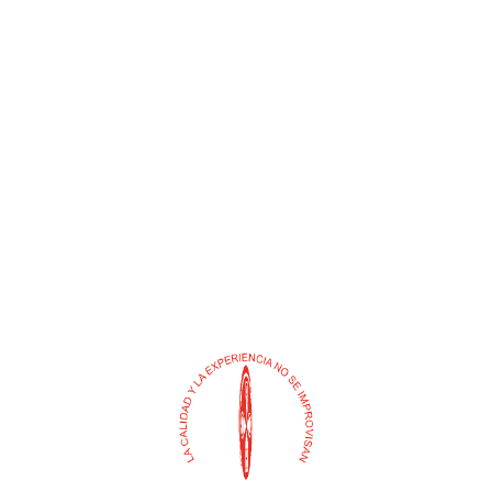
PEGANTE BONDEX K PL
CONCENTRADO 240 CC
ECO 100 ML
(ENAR)
$
0
$
0
Añadir al carrito
Añadir al carrito