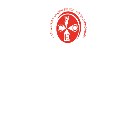
A
CRUZETA PLASTICA
DISCO CORTA METAL
″
PARA CERAMICA
(UYUSTOOLS)
(UYUSTOOLS)
$
0
$
0
Añadir al carrito
Añadir al carrito