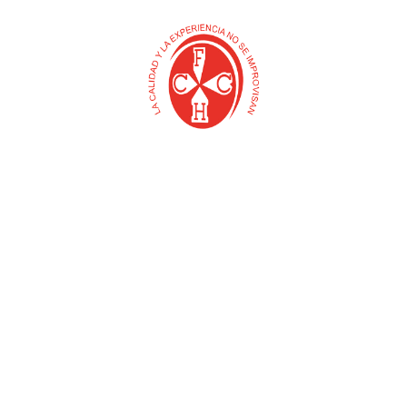
ADAPTADOR PARA
CUCHILLAS KIT X 10
CINTA LED DE 5 METROS
UNDS PARA BISTURI
12V 5A (MERCURY)
MERCURY (MERCURY)
$
0
$
0
Añadir al carrito
Añadir al carrito