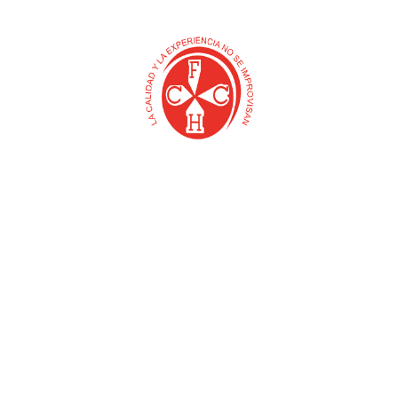
E
BARQUITO PARA AFILAR
EXHIBIDOR LIJA ROJO
240 X 38 X 13 MM A150
(ABRACOL)
(ABRACOL)
$
0
$
0
Añadir al carrito
Añadir al carrito