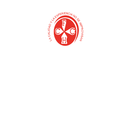
ANZUELO GARRA DE
ALMADANA PUNTA
AGUILA PARA PESCAR
FUNDIDA CON CABO
$
0
$
0
Añadir al carrito
Añadir al carrito