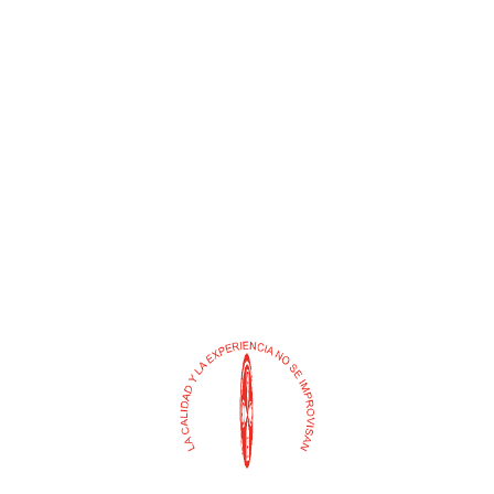
ABRAZADERA METALICA
ACOPLE MACHO
AMARILLO INOX
POLIETILENO
$
0
$
0
Añadir al carrito
Añadir al carrito