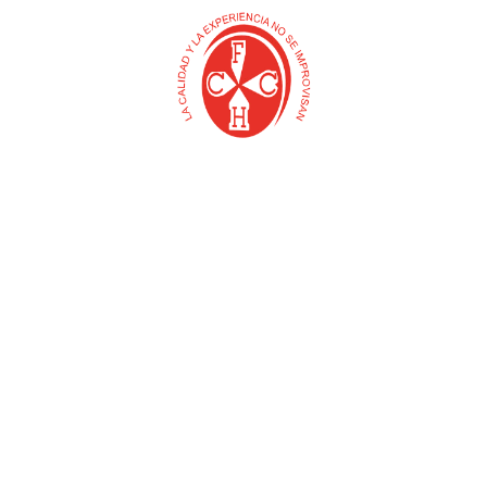
ABRAZADERA
O
ALMADANA PUNTA
INDUSTRIAL
FUNDIDA CON CABO
$
0
$
0
Añadir al carrito
Añadir al carrito