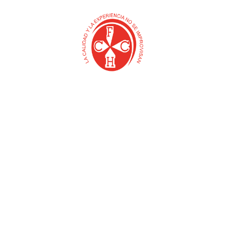
A
ESCOBILLA PLASTICA
CLAVO HERRAR X LB
.
DIENTES BARREPRADO
(BELLOTA)
5370 (BELLOTA)
$
0
$
0
Añadir al carrito
Añadir al carrito