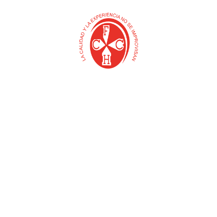
ADAPTADOR HEMBRA
ALMADANA PORRA
POLIETILENO
PUNTA FUNDIDA CON
CABO
$
0
$
0
Añadir al carrito
Añadir al carrito