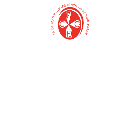
FUNDA PARA MACHETE
ACOPLE MACHO
BARRIGON
POLIETILENO
$
0
$
0
Añadir al carrito
Añadir al carrito