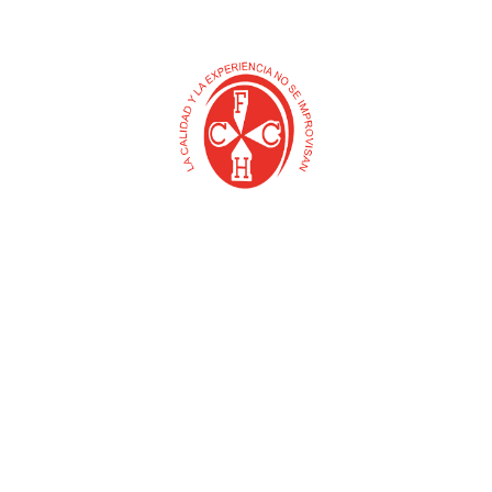
CARRETILLA PLATON
CARRETILLA PLATON
METALICO RUEDA
PLASTICO RUEDA
NEUMATICA RIN LAMINA
ANTIPINCHAZO
350-8 (5671-5) 65 LT
(COLOSO)
(BELLOTA)
$
0
$
0
Añadir al carrito