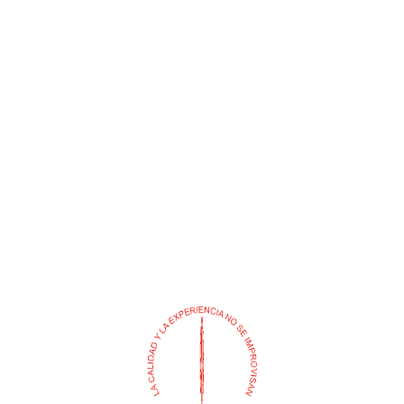
ADAPTADOR MACHO
CODO PRESION 90ø
PRESION (TIGRE)
ROSCADO-SOLDADO 1/2″
(TIGRE)
$
0
$
0
Añadir al carrito
Añadir al carrito