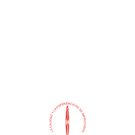
CHAZO PUNTILLA
CHINCHE PLEGADIZA X 50
ZINCADO 1/4″ (C.A. MEJIA)
UND (C.A. MEJIA)
$
0
$
0
Añadir al carrito
Añadir al carrito