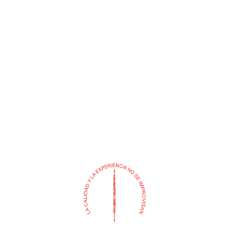
ESLINGAS 1.70 CM / LINEA
GUANTE ANTIDESLIZANTE
VIDA CON MOSQ/PLANO
LATEX ROJO
$
0
$
0
Añadir al carrito
Añadir al carrito